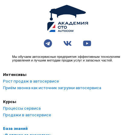
T
V
Y
e
k
o
l
u
Мы обучаем автосервисные предприятия эффективным технологиям
управления и лучшим методам продаж услуг и запасных частей.
e
t
g
u
Интенсивы
r
b
Рост продаж в автосервисе
a
e
Приём звонка как источник загрузки автосервиса
m
Курсы
Процессы сервиса
Продажи в автосервисе
База знаний