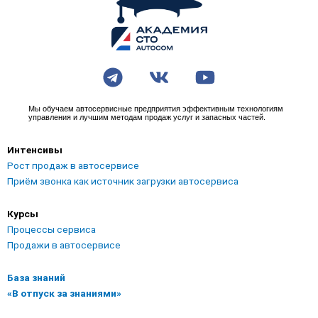
T
V
Y
e
k
o
l
u
Мы обучаем автосервисные предприятия эффективным технологиям
управления и лучшим методам продаж услуг и запасных частей.
e
t
g
u
Интенсивы
r
b
Рост продаж в автосервисе
a
e
Приём звонка как источник загрузки автосервиса
m
Курсы
Процессы сервиса
Продажи в автосервисе
База знаний
«В отпуск за знаниями»