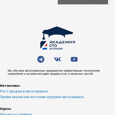
T
V
Y
e
k
o
l
u
Мы обучаем автосервисные предприятия эффективным технологиям
управления и лучшим методам продаж услуг и запасных частей.
e
t
g
u
Интенсивы
r
b
Рост продаж в автосервисе
a
e
Приём звонка как источник загрузки автосервиса
m
Курсы
Процессы сервиса