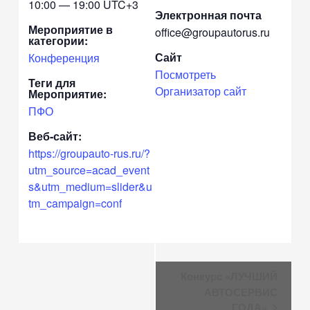
10:00 — 19:00
UTC+3
Электронная почта
Мероприятие в
office@groupautorus.ru
категории:
Сайт
Конференция
Посмотреть
Теги для
Организатор сайт
Мероприятие:
ПФО
Веб-сайт:
https://groupauto-rus.ru/?
utm_source=acad_event
s&utm_medium=slider&u
tm_campaign=conf
Навигация
Конкурс «ЛУЧШИЙ
Мероприятие
АВТОСЕРВИС
ГОДА»