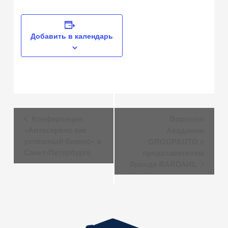
Добавить в календарь
Навигация
Конференция
Воркшоп
Мероприятие
«Автосервис как
Академии
успешный бизнес» в
GROUPAUTO с
Санкт-Петербурге
представителем
бренда BARDAHL