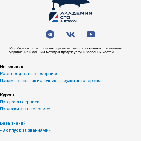
T
V
Y
e
k
o
l
u
Мы обучаем автосервисные предприятия эффективным технологиям
управления и лучшим методам продаж услуг и запасных частей.
e
t
g
u
Интенсивы
r
b
Рост продаж в автосервисе
a
e
Приём звонка как источник загрузки автосервиса
m
Курсы
Процессы сервиса
Продажи в автосервисе
База знаний
«В отпуск за знаниями»