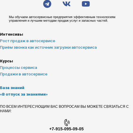
e
k
o
l
u
Мы обучаем автосервисные предприятия эффективным технологиям
управления и лучшим методам продаж услуг и запасных частей.
e
t
g
u
Интенсивы
r
b
Рост продаж в автосервисе
a
e
Приём звонка как источник загрузки автосервиса
m
Курсы
Процессы сервиса
Продажи в автосервисе
База знаний
«В отпуск за знаниями»
ПО ВСЕМ ИНТЕРЕСУЮЩИМ ВАС ВОПРОСАМ ВЫ МОЖЕТЕ СВЯЗАТЬСЯ С
НАМИ:
+7-915-095-09-05