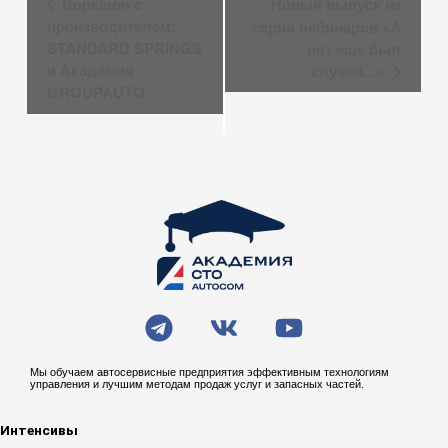
Воркшоп с
Новый выпуск из
Мероприятие
производителем:
серии вебинаров «А
STANDARD SPRINGS
вот еще был
и Академия
случай…»
GROUPAUTO
T
V
Y
e
k
o
l
u
Мы обучаем автосервисные предприятия эффективным технологиям
управления и лучшим методам продаж услуг и запасных частей.
e
t
g
u
Интенсивы