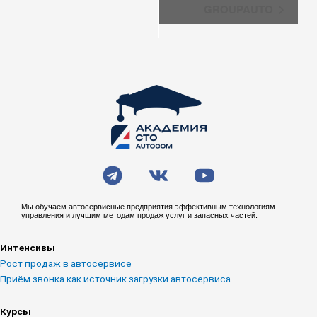
GROUPAUTO
T
V
Y
e
k
o
l
u
Мы обучаем автосервисные предприятия эффективным технологиям
управления и лучшим методам продаж услуг и запасных частей.
e
t
g
u
Интенсивы
r
b
Рост продаж в автосервисе
a
e
Приём звонка как источник загрузки автосервиса
m
Курсы