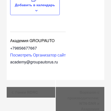
Добавить в календарь
Академия GROUPAUTO
+79856677667
Посмотреть Организатор сайт
academy@groupautorus.ru
Навигация
Гонки RDRC
Воркшоп с
Мероприятие
производителем:
NTN-SNR и
Академия