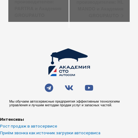
производителем:
производителем: HL
PARTRA и Академия
MANDO и Академия
GROUPAUTO
GROUPAUTO
T
V
Y
e
k
o
l
u
Мы обучаем автосервисные предприятия эффективным технологиям
управления и лучшим методам продаж услуг и запасных частей.
e
t
g
u
Интенсивы
r
b
Рост продаж в автосервисе
a
e
Приём звонка как источник загрузки автосервиса