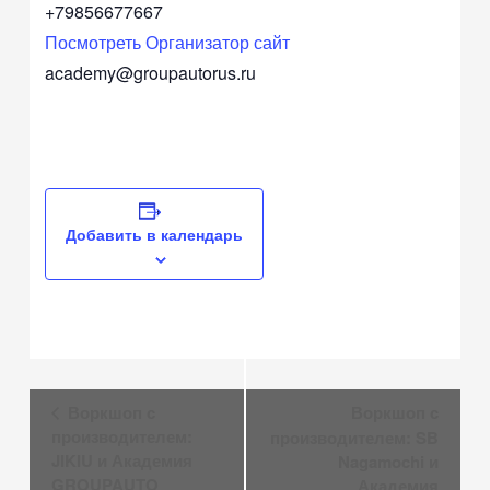
+79856677667
Посмотреть Организатор сайт
academy@groupautorus.ru
Добавить в календарь
Навигация
Воркшоп с
Воркшоп с
Мероприятие
производителем:
производителем: SB
JIKIU и Академия
Nagamochi и
GROUPAUTO
Академия