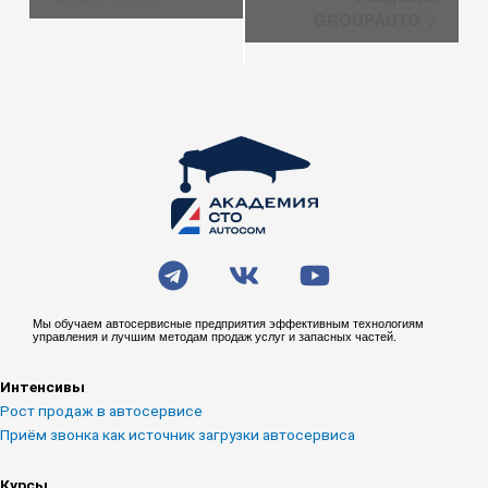
GROUPAUTO
T
V
Y
e
k
o
l
u
Мы обучаем автосервисные предприятия эффективным технологиям
управления и лучшим методам продаж услуг и запасных частей.
e
t
g
u
Интенсивы
r
b
Рост продаж в автосервисе
a
e
Приём звонка как источник загрузки автосервиса
m
Курсы