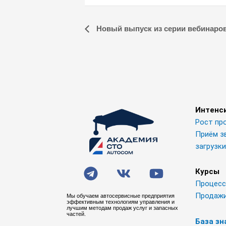
Навигация
Новый выпуск из серии вебинаро
Мероприятие
Интенс
Рост пр
Приём з
загрузк
T
V
Y
Курсы
e
k
o
Процесс
l
u
Продажи
Мы обучаем автосервисные предприятия
эффективным технологиям управления и
e
t
лучшим методам продаж услуг и запасных
частей.
g
u
База зн