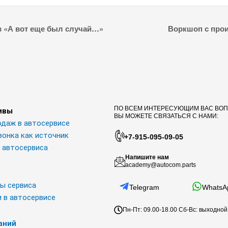
Воркшоп с про
в «А вот еще был случай…»
ПО ВСЕМ ИНТЕРЕСУЮЩИМ ВАС ВО
ивы
ВЫ МОЖЕТЕ СВЯЗАТЬСЯ С НАМИ:
одаж в автосервисе
вонка как источник
+7-915-095-09-05
и автосервиса
Напишите нам
academy@autocom.parts
ы сервиса
Telegram
WhatsA
 в автосервисе
Пн-Пт: 09.00-18.00 Сб-Вс: выходной
аний